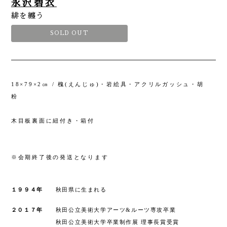
永沢碧衣
緋を纏う
SOLD OUT
18×79×2㎝ / 槐(えんじゅ)・岩絵具・アクリルガッシュ・胡
粉
木目板裏面に紐付き・箱付
Exhibition
Artists
※会期終了後の発送となります
News
１９９４年
秋田県に生まれる
About
２０１７年
秋田公立美術大学アーツ&ルーツ専攻卒業
秋田公立美術大学卒業制作展 理事長賞受賞