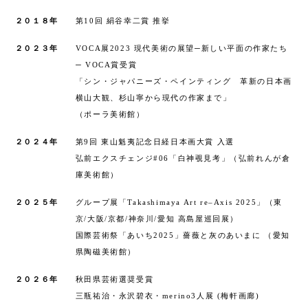
Service
２０１８年
第10回 絹谷幸二賞 推挙
Online store
２０２３年
VOCA展2023 現代美術の展望─新しい平面の作家たち
─ VOCA賞受賞
- 商品一覧
「シン・ジャパニーズ・ペインティング 革新の日本画
- お買い物ガイド
横山大観、杉山寧から現代の作家まで」
（ポーラ美術館）
Contact us
２０２４年
第9回 東山魁夷記念日経日本画大賞 入選
弘前エクスチェンジ#06「白神覗見考」（弘前れんが倉
庫美術館）
２０２５年
グループ展「Takashimaya Art re–Axis 2025」（東
京/大阪/京都/神奈川/愛知 高島屋巡回展）
国際芸術祭「あいち2025」薔薇と灰のあいまに （愛知
県陶磁美術館）
２０２６年
秋田県芸術選奨受賞
三瓶祐治・永沢碧衣・merino3人展 (梅軒画廊)