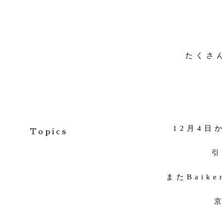
たくさ
12月4日
Topics
引
またBaik