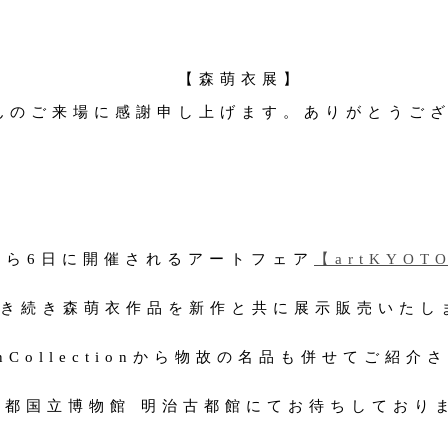
Artists
【森萌衣展】
News
んのご来場に感謝申し上げます。ありがとうご
About
Service
から6日に開催されるアートフェア
【artKYOT
Online store
き続き森萌衣作品を新作と共に展示販売いたし
Contact us
enCollectionから物故の名品も併せてご紹
京都国立博物館 明治古都館にてお待ちしており