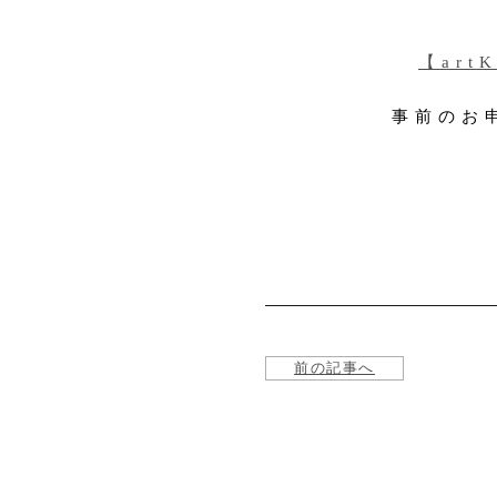
【art
事前のお
前の記事へ