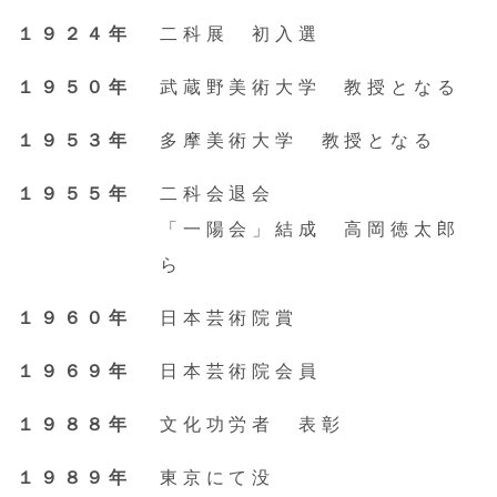
１９２４年
二科展 初入選
News
１９５０年
武蔵野美術大学 教授となる
About
１９５３年
多摩美術大学 教授となる
Service
１９５５年
二科会退会
「一陽会」結成 高岡徳太郎
Online store
ら
Contact us
１９６０年
日本芸術院賞
１９６９年
日本芸術院会員
１９８８年
文化功労者 表彰
１９８９年
東京にて没