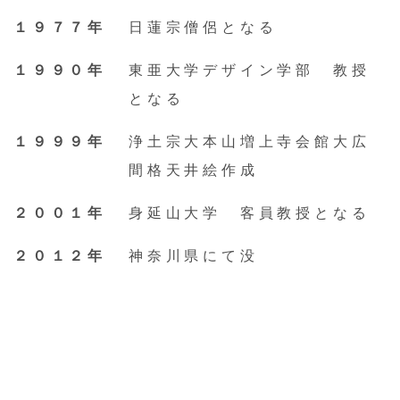
１９７７年
日蓮宗僧侶となる
News
１９９０年
東亜大学デザイン学部 教授
About
となる
Service
１９９９年
浄土宗大本山増上寺会館大広
間格天井絵作成
Online store
２００１年
身延山大学 客員教授となる
Contact us
２０１２年
神奈川県にて没