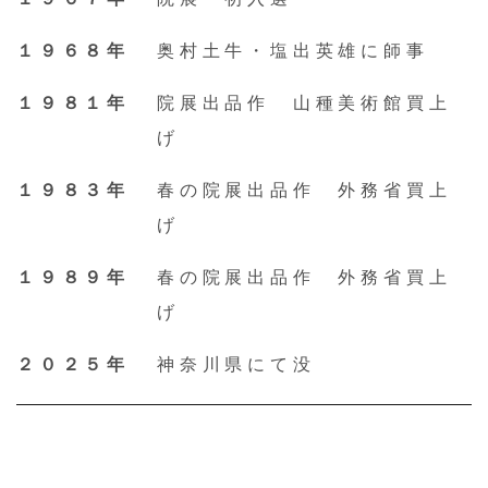
About
１９６８年
奥村土牛・塩出英雄に師事
Service
１９８１年
院展出品作 山種美術館買上
げ
Online store
１９８３年
春の院展出品作 外務省買上
Contact us
げ
１９８９年
春の院展出品作 外務省買上
げ
２０２５年
神奈川県にて没